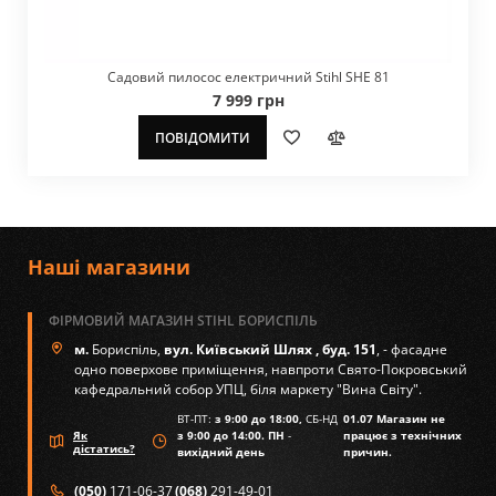
Садовий пилосос електричний Stihl SHE 81
7 999 грн
ПОВІДОМИТИ
Наші магазини
ФІРМОВИЙ МАГАЗИН STIHL БОРИСПІЛЬ
м.
Бориспіль,
вул. Київський Шлях , буд. 151
, - фасадне
одно поверхове приміщення, навпроти Свято-Покровський
кафедральний собор УПЦ, біля маркету "Вина Світу".
ВТ-ПТ:
з 9:00 до 18:00,
СБ-НД
01.07 Магазин не
Як
з 9:00 до 14:00. ПН
-
працює з технічних
дістатись?
вихідний день
причин.
(050)
171-06-37
(068)
291-49-01