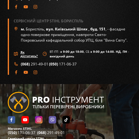
СЕРВІСНИЙ ЦЕНТР STIHL БОРИСПІЛЬ
м.
Бориспіль,
вул. Київський Шлях , буд. 151
, - фасадне
одно поверхове приміщення, навпроти Свято-
Покровський кафедральний собор УПЦ, біля "Вина Світу".
ВТ-ПТ:
з 9:00 до 18:00,
СБ
з 9:00 до 14:00. НД, ПН
-
Як
дістатись?
вихідний день
(068)
291-49-01
(050)
171-06-37
Магазин STIHL
(050)
171-06-37
(068)
291-49-01
Сервісний центр STIHL