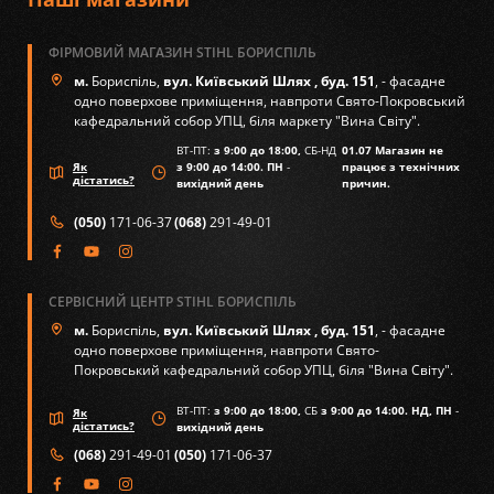
ФІРМОВИЙ МАГАЗИН STIHL БОРИСПІЛЬ
м.
Бориспіль,
вул. Київський Шлях , буд. 151
, - фасадне
одно поверхове приміщення, навпроти Свято-Покровський
кафедральний собор УПЦ, біля маркету "Вина Світу".
ВТ-ПТ:
з 9:00 до 18:00,
СБ-НД
01.07 Магазин не
Як
з 9:00 до 14:00. ПН
-
працює з технічних
дістатись?
вихідний день
причин.
(050)
171-06-37
(068)
291-49-01
СЕРВІСНИЙ ЦЕНТР STIHL БОРИСПІЛЬ
м.
Бориспіль,
вул. Київський Шлях , буд. 151
, - фасадне
одно поверхове приміщення, навпроти Свято-
Покровський кафедральний собор УПЦ, біля "Вина Світу".
ВТ-ПТ:
з 9:00 до 18:00,
СБ
з 9:00 до 14:00. НД, ПН
-
Як
дістатись?
вихідний день
(068)
291-49-01
(050)
171-06-37