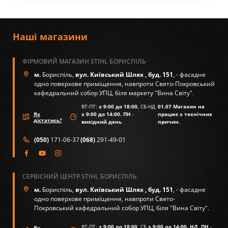
Наші магазини
ФІРМОВИЙ МАГАЗИН STIHL БОРИСПІЛЬ
м.
Бориспіль,
вул. Київський Шлях , буд. 151
, - фасадне
одно поверхове приміщення, навпроти Свято-Покровський
кафедральний собор УПЦ, біля маркету "Вина Світу".
ВТ-ПТ:
з 9:00 до 18:00,
СБ-НД
01.07 Магазин не
Як
з 9:00 до 14:00. ПН
-
працює з технічних
дістатись?
вихідний день
причин.
(050)
171-06-37
(068)
291-49-01
СЕРВІСНИЙ ЦЕНТР STIHL БОРИСПІЛЬ
м.
Бориспіль,
вул. Київський Шлях , буд. 151
, - фасадне
одно поверхове приміщення, навпроти Свято-
Покровський кафедральний собор УПЦ, біля "Вина Світу".
ВТ-ПТ:
з 9:00 до 18:00,
СБ
з 9:00 до 14:00. НД, ПН
-
Як