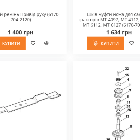
Приладдя для газонокосарки
 ремінь Привід руху (6170-
Шків муфти ножа для са
Приладдя для садової
багатофункціональної системи
704-2120)
тракторів MT 4097, MT 4112,
MT 6112, MT 6127 (6170-70
Приладдя для садової повітродувки
1 400 грн
1 634 грн
Приладдя для кущових та газонних
ножиць
КУПИТИ
КУПИТИ
Розчинники смоли та змащувальні
матеріали
Приладдя для обприскувачів та
розпилювачів
Приладдя для комбі та
мультисистеми
Приладдя для акум-садового
інструменту
Приладдя для пилососів
Адаптери
Всмоктувальні трубки
Всмоктувальні шланги
Насадки
Фільтрувальні мішки