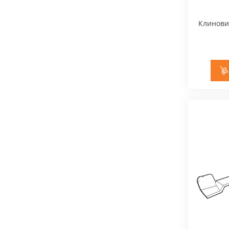
Комбі та мультисистеми
Клиновий
Культиватори
Трактори-косарки