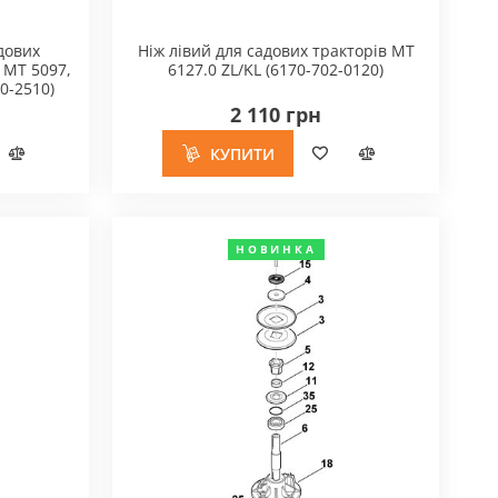
дових
Ніж лівий для садових тракторів MT
 MT 5097,
6127.0 ZL/KL (6170-702-0120)
0-2510)
2 110 грн
КУПИТИ
НОВИНКА