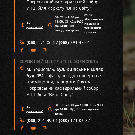
Покровський кафедральний собор
УПЦ, біля маркету "Вина Світу".
01.07
ВТ-ПТ:
з 9:00 до
Магазин не
18:00,
СБ-НД
з 9:00
Як
працює з
до 14:00. ПН
-
дістатись?
технічних
вихідний день
причин.
(050)
171-06-37
(068)
291-49-01
СЕРВІСНИЙ ЦЕНТР STIHL БОРИСПІЛЬ
м.
Бориспіль,
вул. Київський Шлях ,
буд. 151
, - фасадне одно поверхове
приміщення, навпроти Свято-
Покровський кафедральний собор
УПЦ, біля "Вина Світу".
ВТ-ПТ:
з 9:00 до 18:00,
СБ
з 9:00
Як
до 14:00. НД, ПН
-
вихідний
дістатись?
день
(068)
291-49-01
(050)
171-06-37