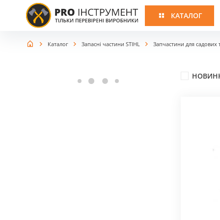
КАТАЛОГ
Каталог
Запасні частини STIHL
Запчастини для садових 
ІНСТРУМЕНТ
ЗАПАСНІ
STIHL
ЧАСТИНИ STIHL
Запчастини для аера
Ланцюгові пили
НОВИН
Запчастини для мот
Запчастини для бе
Мотокоси
Запчастини для ел
Запчастини для аку
Запчастини для бенз
Газонокосарки
Запчастини для газо
Запчастини для куль
Повітродувні пристрої
Запчастини для мийо
тиску
Садові подрібнювачі
Запчастини для мото
Пилососи класичні
Запчастини для обпр
Запчастини для пові