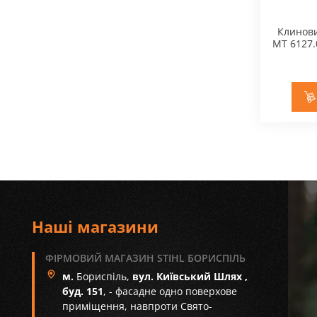
Клинови
MT 6127.0
Наші магазини
ФІРМОВИЙ МАГАЗИН STIHL БОРИСПІЛЬ
м.
Бориспіль,
вул. Київський Шлях ,
буд. 151
, - фасадне одно поверхове
приміщення, навпроти Свято-