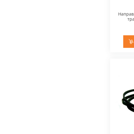
садових пилососів
Обприскувачі
Запчастини для садо
Направ
подрібнювачів
тра
Мийки високого тиску
Запчастини для садо
Запчастини для чот
двигунів
Підмітальні пристрої
Аератори
Мотоножиці
Мотобури
Будівельний інструмент
Ручний інструмент