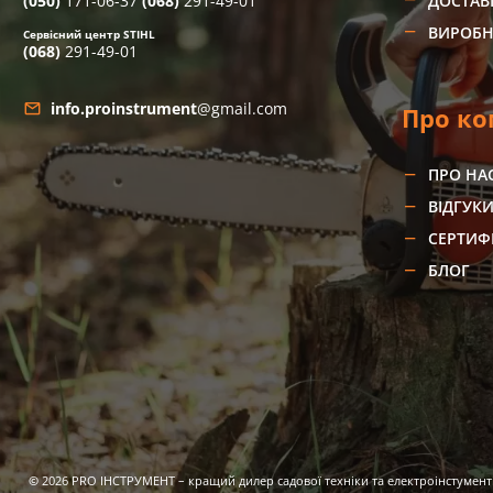
(050)
171-06-37
(068)
291-49-01
ДОСТАВ
ВИРОБ
Сервісний центр STIHL
(068)
291-49-01
info.proinstrument
@gmail.com
Про ко
ПРО НА
ВІДГУК
СЕРТИФ
БЛОГ
©
2026
PRO ІНСТРУМЕНТ – кращий дилер садової техніки та електроінстумент