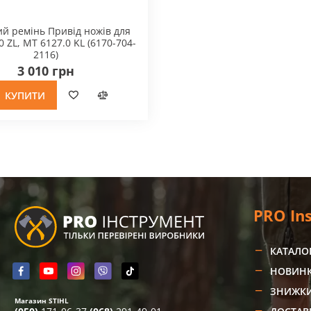
й ремінь Привід ножів для
 ZL, MT 6127.0 KL (6170-704-
2116)
3 010 грн
КУПИТИ
PRO In
КАТАЛО
НОВИН
ЗНИЖК
Магазин STIHL