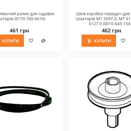
Комплектуючі до мотоінструменту
вих
Приладдя для повітродувок та
ляючий ролик для садових
Шків коробки передач для
садових пилососів
кторів (6170-760-6616)
тракторів MT 5097.0, MT 61
6127.0 (0010-643-150
вих тракторів
Приладдя для мийок високого тиску
461 грн
462 грн
Аксесуари для мийок
иритактних
Приладдя для мотокос
КУПИТИ
КУПИТИ
Косильна жилка
Головки косильні
Ножі для мотокоси
Редуктора та приладдя
Комбіновані ключи
Плечеві ремені та пояса
Напильники для заточування
ножів
Приладдя для садових тракторів
Приладдя для культиваторів
Навісне обладнання до
культиваторів
Приладдя для газонокосарок
Ножі до газонокосарок
Комплектуючі для ланцюг. пил