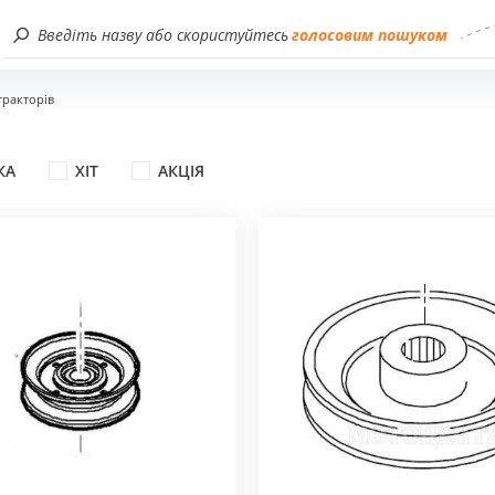
Введіть назву або скористуйтесь
голосовим пошуком
тракторів
ПРИЛАДДЯ ТА
АКСЕСУАРИ STIHL
торів
Приладдя для ланцюгових пилок
КА
ХІТ
АКЦІЯ
Зірочки для бензопил
опил
Ланцюги для пилок
нзопил Stihl
Шини
ектропил Stihl
Сувеніри
м.пил Stihl
Іграшки
орізів
Свічки запалювання
нокосарок
Заточне приладдя
тиваторів
Мастильні матеріали
к високого
Оливи, мастила
Каністри
кос
Захисний одяг та аксесуари
искувачів
Засоби захисту
тродувок та