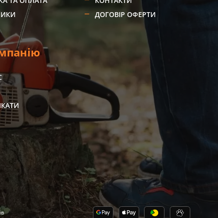
КА ТА ОПЛАТА
КОНТАКТИ
НИКИ
ДОГОВІР ОФЕРТИ
мпанію
С
И
ІКАТИ
ів