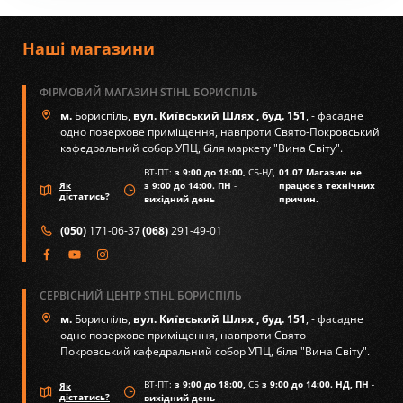
Наші магазини
ФІРМОВИЙ МАГАЗИН STIHL БОРИСПІЛЬ
м.
Бориспіль,
вул. Київський Шлях , буд. 151
, - фасадне
одно поверхове приміщення, навпроти Свято-Покровський
кафедральний собор УПЦ, біля маркету "Вина Світу".
ВТ-ПТ:
з 9:00 до 18:00,
СБ-НД
01.07 Магазин не
Як
з 9:00 до 14:00. ПН
-
працює з технічних
дістатись?
вихідний день
причин.
(050)
171-06-37
(068)
291-49-01
СЕРВІСНИЙ ЦЕНТР STIHL БОРИСПІЛЬ
м.
Бориспіль,
вул. Київський Шлях , буд. 151
, - фасадне
одно поверхове приміщення, навпроти Свято-
Покровський кафедральний собор УПЦ, біля "Вина Світу".
ВТ-ПТ:
з 9:00 до 18:00,
СБ
з 9:00 до 14:00. НД, ПН
-
Як
дістатись?
вихідний день