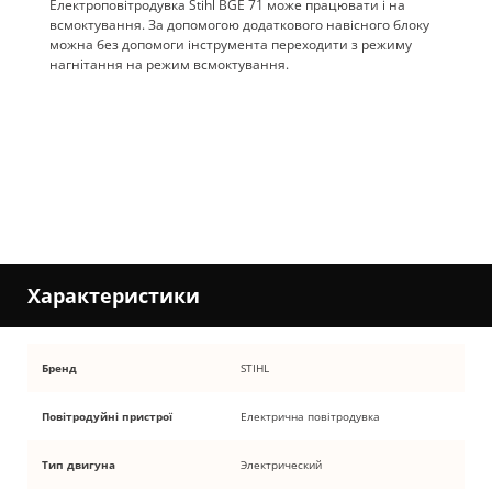
Електроповітродувка Stihl BGE 71 може працювати і на
всмоктування. За допомогою додаткового навісного блоку
можна без допомоги інструмента переходити з режиму
нагнітання на режим всмоктування.
Характеристики
Бренд
STIHL
Повітродуйні пристрої
Електрична повітродувка
Тип двигуна
Электрический