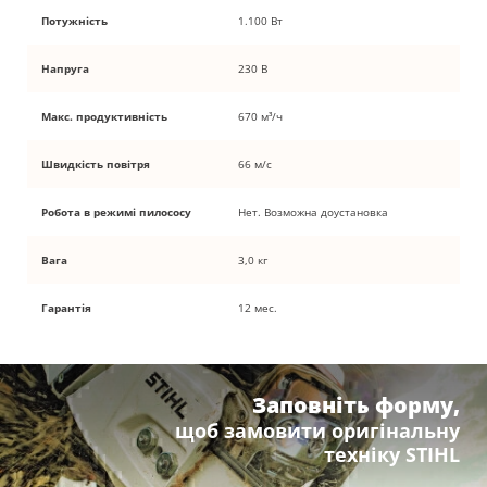
Потужність
1.100 Вт
Напруга
230 В
Макс. продуктивність
670 м³/ч
Швидкість повітря
66 м/с
Робота в режимі пилососу
Нет. Возможна доустановка
Вага
3,0 кг
Гарантія
12 мес.
Заповніть форму,
щоб замовити оригінальну
техніку STIHL