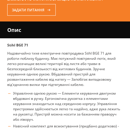
ЗАДАТИ ПИТАННЯ
Опис
Stihl BGE 71
Надзвичайно тихе електричне повітродувка Stihl BGE 71 для
роботи поблизу будинку. Має потужний повітряний потік, який
легко розчищає великі території від листя або трави в
безпосередній близькості від житлових будинків. Зручне
керування однією рукою. Вбудований пристрій для
розвантаження кабелю від натягу — Запобігає випадковому
від'єднанню вилки при підтягуванні кабелю.
Управління однією рукою — Елементи керування двигуном
вбудовані в ручку. Ергономічна рукоятка з елементами
керування знаходиться над серединою корпусу. Управління
пристроями здійснюється легко та надійно, адже рука лежить
на рукоятці. Пристрій можна носити за бажанням праворуч
або ліворуч.
Навісний комплект для всмоктування (придбано додатково) -