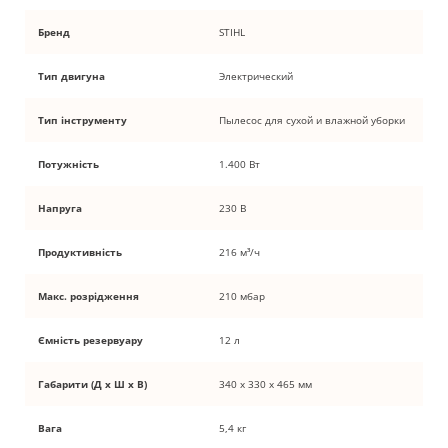
Бренд
STIHL
Тип двигуна
Электрический
Тип інструменту
Пылесос для сухой и влажной уборки
Потужність
1.400 Вт
Напруга
230 В
Продуктивність
216 м³/ч
Макс. розрідження
210 мбар
Ємність резервуару
12 л
Габарити (Д х Ш х В)
340 х 330 х 465 мм
Вага
5,4 кг