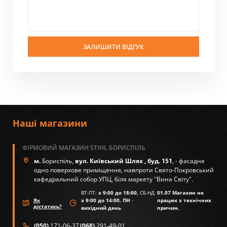
ЗАЛИШИТИ ВІДГУК
Наші магазини
ФІРМОВИЙ МАГАЗИН STIHL БОРИСПІЛЬ
м.
Бориспіль,
вул. Київський Шлях , буд. 151
, - фасадне
одно поверхове приміщення, навпроти Свято-Покровський
кафедральний собор УПЦ, біля маркету "Вина Світу".
ВТ-ПТ:
з 9:00 до 18:00,
СБ-НД
01.07 Магазин не
Як
з 9:00 до 14:00. ПН
-
працює з технічних
дістатись?
вихідний день
причин.
(050)
171-06-37
(068)
291-49-01