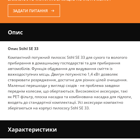
ЗАДАТИ ПИТАННЯ
Опис
Опис Stihl SE 33
Компактний потужний пилосос Stihl SE 33 для сухого та вологого
прибирання в домашньому господарстві та для прибирання
автомобілів. Функція обдування для видування сміття із
важкодоступних місць. Двигун потужністю 1,4 кВт дозволяє
створювати розрядження, достатнє для різних цілей очищення.
Маленькі перешкоди у вигляді сходів - не проблема завдяки
переднім колесам, що обертаються. Високоякісні аксесуари, такі
як PET-фільтр, плоска насадка та комбінована насадка для підлоги,
входять до стандартної комплектації. Усі аксесуари компактно
зберігаються на корпусі пилососу Stihl SE 33.
Характеристики