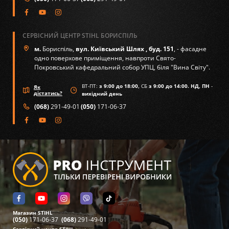
СЕРВІСНИЙ ЦЕНТР STIHL БОРИСПІЛЬ
м.
Бориспіль,
вул. Київський Шлях , буд. 151
, - фасадне
одно поверхове приміщення, навпроти Свято-
Покровський кафедральний собор УПЦ, біля "Вина Світу".
ВТ-ПТ:
з 9:00 до 18:00,
СБ
з 9:00 до 14:00. НД, ПН
-
Як
дістатись?
вихідний день
(068)
291-49-01
(050)
171-06-37
Магазин STIHL
(050)
171-06-37
(068)
291-49-01