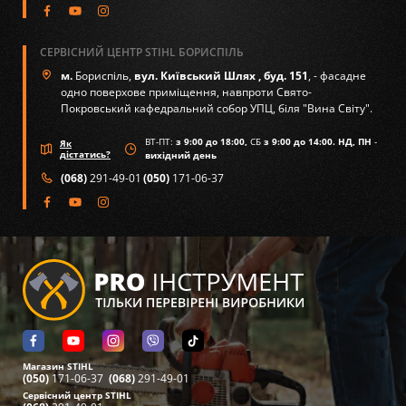
СЕРВІСНИЙ ЦЕНТР STIHL БОРИСПІЛЬ
м.
Бориспіль,
вул. Київський Шлях , буд. 151
, - фасадне
одно поверхове приміщення, навпроти Свято-
Покровський кафедральний собор УПЦ, біля "Вина Світу".
ВТ-ПТ:
з 9:00 до 18:00,
СБ
з 9:00 до 14:00. НД, ПН
-
Як
дістатись?
вихідний день
(068)
291-49-01
(050)
171-06-37
Магазин STIHL
(050)
171-06-37
(068)
291-49-01
Сервісний центр STIHL