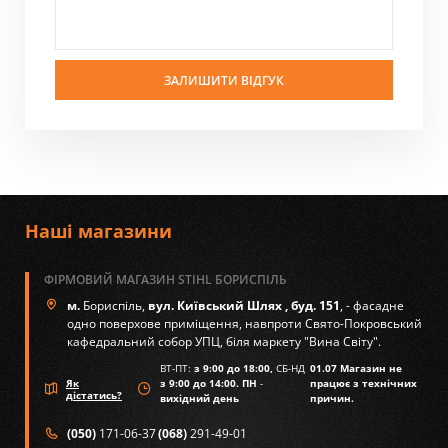
ЗАЛИШИТИ ВІДГУК
Наші магазини
ФІРМОВИЙ МАГАЗИН STIHL БОРИСПІЛЬ
м.
Бориспіль,
вул. Київський Шлях , буд. 151
, - фасадне
одно поверхове приміщення, навпроти Свято-Покровський
кафедральний собор УПЦ, біля маркету "Вина Світу".
ВТ-ПТ:
з 9:00 до 18:00,
СБ-НД
01.07 Магазин не
Як
з 9:00 до 14:00. ПН
-
працює з технічних
дістатись?
вихідний день
причин.
(050)
171-06-37
(068)
291-49-01