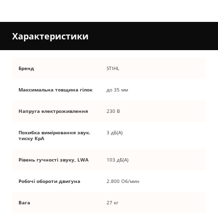
Характеристики
Бренд
STIHL
Максимальна товщина гілок
до 35 мм
Напруга електроживлення
230 В
Похибка вимірювання звук.
3 дБ(А)
тиску KpA
Рівень гучності звуку, LWA
103 дБ(А)
Робочі обороти двигуна
2.800 Об/мин
Вага
27 кг