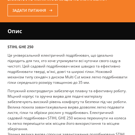
ЗАДАТИ ПИТАННЯ
Опис
STIHL GHE 250
Це універсальний електричний подрібнювач, що ідеально
підходить для тих, хто хоче утримувати всі куточки свого саду в
чистоті. Цей садовий подрібнювач може швидко та ефективно
подрібнювати тверді, м'які, довгі та широкі гілки. Ножовий
механізм типу сендвіч з диском Multi Cut може легко подрібнювати
гілки середнього розміру товщиною до 35 мм.
Потужний електродвигун забезпечує плавну та ефективну роботу.
Міцний корпус та зручна вирва для подачі матеріалу
забезпечують високий рівень комфорту та безпеки під час роботи.
Велика похила завантажувальна вирва дозволяє легко подавати
листя, гілки та обрізки рослин у подрібнювач. Електричний
садовий подрібнювач STIHL GHE 250 можна перекинути на колеса
та легко переміщати між місцем його використання та місцем
зберігання.
Зручна велика вирва спрощує завантаження подрібнювача STIHL.