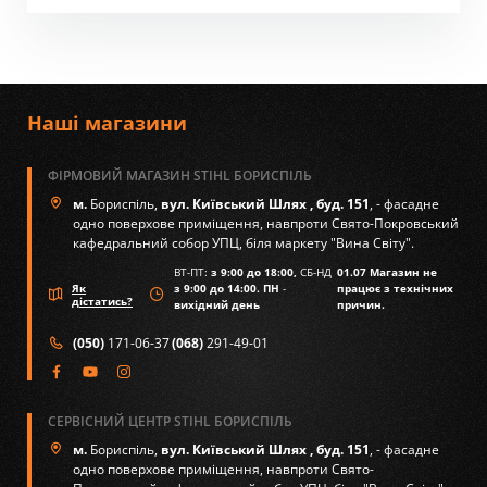
Наші магазини
ФІРМОВИЙ МАГАЗИН STIHL БОРИСПІЛЬ
м.
Бориспіль,
вул. Київський Шлях , буд. 151
, - фасадне
одно поверхове приміщення, навпроти Свято-Покровський
кафедральний собор УПЦ, біля маркету "Вина Світу".
ВТ-ПТ:
з 9:00 до 18:00,
СБ-НД
01.07 Магазин не
Як
з 9:00 до 14:00. ПН
-
працює з технічних
дістатись?
вихідний день
причин.
(050)
171-06-37
(068)
291-49-01
СЕРВІСНИЙ ЦЕНТР STIHL БОРИСПІЛЬ
м.
Бориспіль,
вул. Київський Шлях , буд. 151
, - фасадне
одно поверхове приміщення, навпроти Свято-