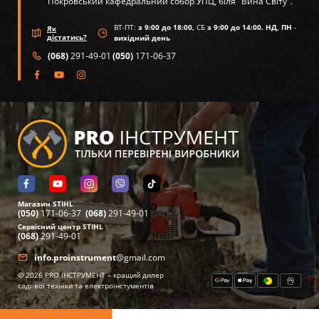
Покровський кафедральний собор УПЦ, біля "Вина Світу".
ВТ-ПТ:
з 9:00 до 18:00,
СБ
з 9:00 до 14:00. НД, ПН
-
Як
дістатись?
вихідний день
(068)
291-49-01
(050)
171-06-37
Магазин STIHL
(050)
171-06-37
(068)
291-49-01
Сервісний центр STIHL
(068)
291-49-01
info.proinstrument
@gmail.com
©
2026
PRO ІНСТРУМЕНТ – кращий дилер
садової техніки та електроінстументів