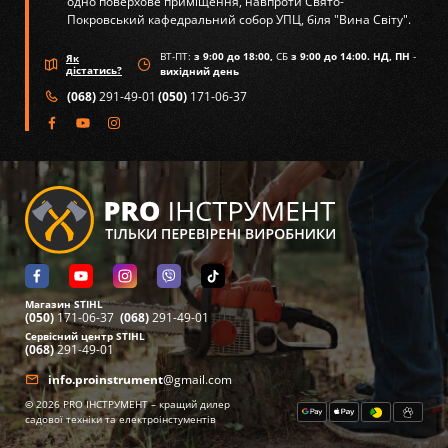
одно поверхове приміщення, навпроти Свято-
Покровський кафедральний собор УПЦ, біля "Вина Світу".
ВТ-ПТ:
з 9:00 до 18:00,
СБ
з 9:00 до 14:00. НД, ПН
-
Як
дістатись?
вихідний день
(068)
291-49-01
(050)
171-06-37
Магазин STIHL
(050)
171-06-37
(068)
291-49-01
Сервісний центр STIHL
(068)
291-49-01
info.proinstrument
@gmail.com
©
2026
PRO ІНСТРУМЕНТ – кращий дилер
садової техніки та електроінстументів