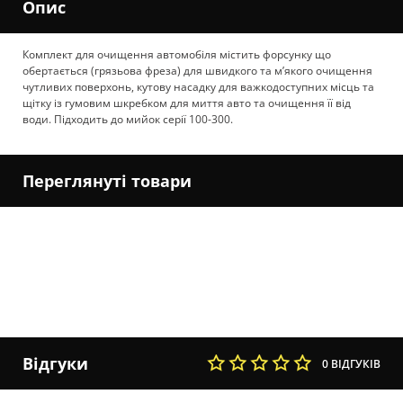
Опис
Комплект для очищення автомобіля містить форсунку що
обертається (грязьова фреза) для швидкого та м’якого очищення
чутливих поверхонь, кутову насадку для важкодоступних місць та
щітку із гумовим шкребком для миття авто та очищення її від
води. Підходить до мийок серії 100-300.
Переглянуті товари
Відгуки
0 ВІДГУКІВ