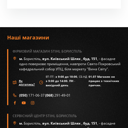
Наші магазини
ФІРМОВИЙ МАГАЗИН STIHL БОРИСПІЛЬ
м.
Бориспіль,
вул. Київський Шлях , буд. 151
, - фасадне
одно поверхове приміщення, навпроти Свято-Покровський
кафедральний собор УПЦ, біля маркету "Вина Світу".
ВТ-ПТ:
з 9:00 до 18:00,
СБ-НД
01.07 Магазин не
Як
з 9:00 до 14:00. ПН
-
працює з технічних
дістатись?
вихідний день
причин.
(050)
171-06-37
(068)
291-49-01
СЕРВІСНИЙ ЦЕНТР STIHL БОРИСПІЛЬ
м.
Бориспіль,
вул. Київський Шлях , буд. 151
, - фасадне