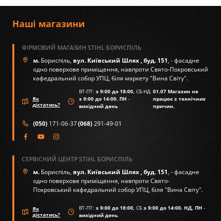
Наші магазини
ФІРМОВИЙ МАГАЗИН STIHL БОРИСПІЛЬ
м.
Бориспіль,
вул. Київський Шлях , буд. 151
, - фасадне
одно поверхове приміщення, навпроти Свято-Покровський
кафедральний собор УПЦ, біля маркету "Вина Світу".
ВТ-ПТ:
з 9:00 до 18:00,
СБ-НД
01.07 Магазин не
Як
з 9:00 до 14:00. ПН
-
працює з технічних
дістатись?
вихідний день
причин.
(050)
171-06-37
(068)
291-49-01
СЕРВІСНИЙ ЦЕНТР STIHL БОРИСПІЛЬ
м.
Бориспіль,
вул. Київський Шлях , буд. 151
, - фасадне
одно поверхове приміщення, навпроти Свято-
Покровський кафедральний собор УПЦ, біля "Вина Світу".
ВТ-ПТ:
з 9:00 до 18:00,
СБ
з 9:00 до 14:00. НД, ПН
-
Як
дістатись?
вихідний день