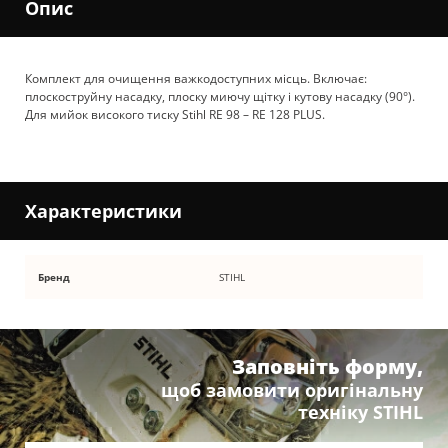
Опис
Комплект для очищення важкодоступних місць. Включає:
плоскоструйну насадку, плоску миючу щітку і кутову насадку (90°).
Для мийок високого тиску Stihl RE 98 – RE 128 PLUS.
Характеристики
Бренд
STIHL
Заповніть форму,
щоб замовити оригінальну
техніку STIHL