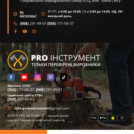
Покровський кафедральний собор УПЦ, біля "Вина Світу".
ВТ-ПТ:
з 9:00 до 18:00,
СБ
з 9:00 до 14:00. НД, ПН
-
Як
дістатись?
вихідний день
(068)
291-49-01
(050)
171-06-37
Магазин STIHL
(050)
171-06-37
(068)
291-49-01
Сервісний центр STIHL
(068)
291-49-01
info.proinstrument
@gmail.com
©
2026
PRO ІНСТРУМЕНТ – кращий дилер
садової техніки та електроінстументів