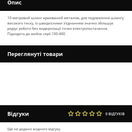
Опис
10-метровий шланг армований металом, для подовження шлангу
високого тиску, із швидкісними з’єднанням значно збільшує
радіус роботи без модернізації точки електропостачання.
Підходить до мийок серії 100-400.
Переглянуті товари
Відгуки
0 ВІДГУКІВ
Ще не додано жодного відгуку.