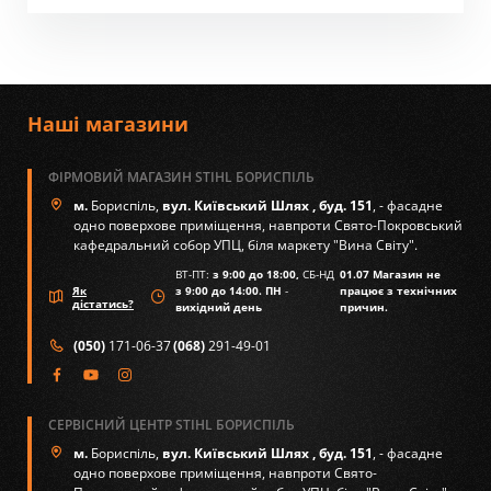
Наші магазини
ФІРМОВИЙ МАГАЗИН STIHL БОРИСПІЛЬ
м.
Бориспіль,
вул. Київський Шлях , буд. 151
, - фасадне
одно поверхове приміщення, навпроти Свято-Покровський
кафедральний собор УПЦ, біля маркету "Вина Світу".
ВТ-ПТ:
з 9:00 до 18:00,
СБ-НД
01.07 Магазин не
Як
з 9:00 до 14:00. ПН
-
працює з технічних
дістатись?
вихідний день
причин.
(050)
171-06-37
(068)
291-49-01
СЕРВІСНИЙ ЦЕНТР STIHL БОРИСПІЛЬ
м.
Бориспіль,
вул. Київський Шлях , буд. 151
, - фасадне
одно поверхове приміщення, навпроти Свято-