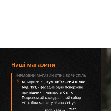
Наші магазини
ФІРМОВИЙ МАГАЗИН STIHL БОРИСПІЛЬ
м.
Бориспіль,
вул. Київський Шлях ,
буд. 151
, - фасадне одно поверхове
приміщення, навпроти Свято-
Покровський кафедральний собор
УПЦ, біля маркету "Вина Світу".
01.07
ВТ-ПТ:
з 9:00 до