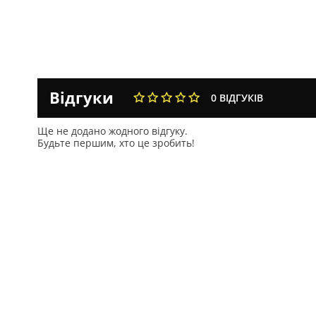
Комбі та мультисистеми
Культиватори
Трактори-косарки
Відгуки
0 ВІДГУКІВ
Ще не додано жодного відгуку.
Будьте першим, хто це зробить!