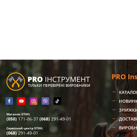
PRO In
КАТАЛО
НОВИН
ЗНИЖК
Магазин STIHL
(050)
171-06-37
(068)
291-49-01
ДОСТАВ
ВИРОБ
Сервісний центр STIHL
(068)
291-49-01