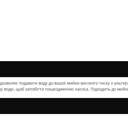
Комплектуючі до мотоінструменту
вих
Приладдя для повітродувок та
садових пилососів
вих тракторів
Приладдя для мийок високого тиску
Аксесуари для мийок
иритактних
Приладдя для мотокос
Косильна жилка
Головки косильні
Ножі для мотокоси
Редуктора та приладдя
Комбіновані ключи
Плечеві ремені та пояса
Напильники для заточування
ножів
озволяє подавати воду до вашої мийки високого тиску з альтер
Приладдя для садових тракторів
р води, щоб запобігти пошкодженню насоса. Підходить до мийок 
Приладдя для культиваторів
Навісне обладнання до
культиваторів
Приладдя для газонокосарок
Ножі до газонокосарок
Комплектуючі для ланцюг. пил