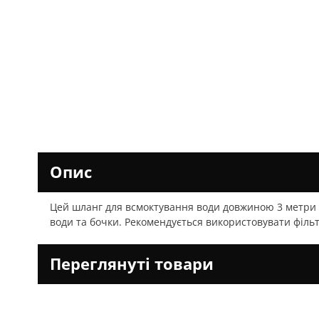
садових пилососів
Обприскувачі
Запчастини для садо
подрібнювачів
Мийки високого тиску
Запчастини для садо
Запчастини для чот
двигунів
Підмітальні пристрої
Аератори
Опис
Мотоножиці
Цей шланг для всмоктування води довжиною 3 метри д
Мотобури
води та бочки. Рекомендується використовувати фільт
Будівельний інструмент
Переглянуті товари
Ручний інструмент