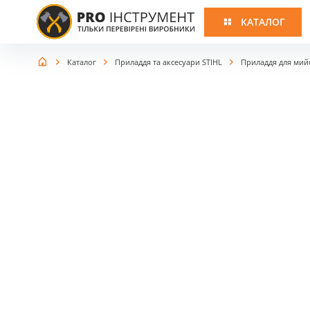
КАТАЛОГ
Каталог
Приладдя та аксесуари STIHL
Приладдя для мий
ІНСТРУМЕНТ
ЗАПАСНІ
STIHL
ЧАСТИНИ STIHL
Запчастини для аера
Ланцюгові пили
Запчастини для мот
Запчастини для бе
Мотокоси
Запчастини для ел
Запчастини для аку
Запчастини для бенз
Газонокосарки
Запчастини для газо
Запчастини для куль
Повітродувні пристрої
Запчастини для мийо
тиску
Садові подрібнювачі
Запчастини для мото
Пилососи класичні
Запчастини для обпр
Запчастини для пові