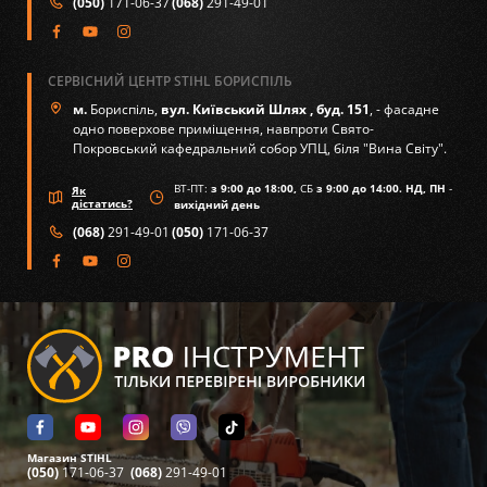
(050)
171-06-37
(068)
291-49-01
СЕРВІСНИЙ ЦЕНТР STIHL БОРИСПІЛЬ
м.
Бориспіль,
вул. Київський Шлях , буд. 151
, - фасадне
одно поверхове приміщення, навпроти Свято-
Покровський кафедральний собор УПЦ, біля "Вина Світу".
ВТ-ПТ:
з 9:00 до 18:00,
СБ
з 9:00 до 14:00. НД, ПН
-
Як
дістатись?
вихідний день
(068)
291-49-01
(050)
171-06-37
Магазин STIHL
(050)
171-06-37
(068)
291-49-01