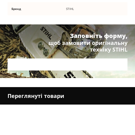
Бренд
STIHL
Заповніть форму,
щоб замовити оригінальну
техніку STIHL
Переглянуті товари