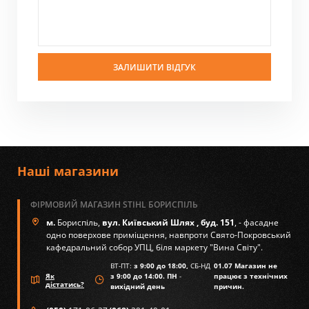
ЗАЛИШИТИ ВІДГУК
Наші магазини
ФІРМОВИЙ МАГАЗИН STIHL БОРИСПІЛЬ
м.
Бориспіль,
вул. Київський Шлях , буд. 151
, - фасадне
одно поверхове приміщення, навпроти Свято-Покровський
кафедральний собор УПЦ, біля маркету "Вина Світу".
ВТ-ПТ:
з 9:00 до 18:00,
СБ-НД
01.07 Магазин не
Як
з 9:00 до 14:00. ПН
-
працює з технічних
дістатись?
вихідний день
причин.