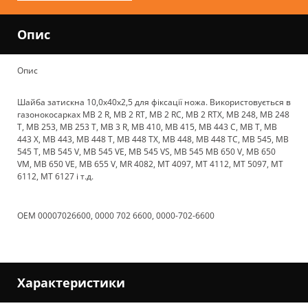
Опис
Опис
Шайба затискна 10,0x40x2,5 для фіксації ножа. Використовується в
газонокосарках MB 2 R, MB 2 RT, MB 2 RC, MB 2 RTX, MB 248, MB 248
T, MB 253, MB 253 T, MB 3 R, MB 410, MB 415, MB 443 C, MB T, MB
443 X, MB 443, MB 448 T, MB 448 TX, MB 448, MB 448 TC, MB 545, MB
545 T, MB 545 V, MB 545 VE, MB 545 VS, MB 545 MB 650 V, MB 650
VM, MB 650 VE, MB 655 V, MR 4082, MT 4097, MT 4112, MT 5097, MT
6112, MT 6127 і т.д.
OEM
00007026600
,
0000 702 6600
,
0000-702-6600
Характеристики