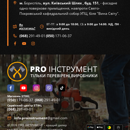
м.
Бориспіль,
вул. Київський Шлях , буд. 151
, - фасадне
одно поверхове приміщення, навпроти Свято-
Покровський кафедральний собор УПЦ, біля "Вина Світу".
ВТ-ПТ:
з 9:00 до 18:00,
СБ
з 9:00 до 14:00. НД, ПН
-
Як
дістатись?
вихідний день
(068)
291-49-01
(050)
171-06-37
Магазин STIHL
(050)
171-06-37
(068)
291-49-01
Сервісний центр STIHL
(068)
291-49-01
info.proinstrument
@gmail.com
©
2026
PRO ІНСТРУМЕНТ – кращий дилер
садової техніки та електроінстументів