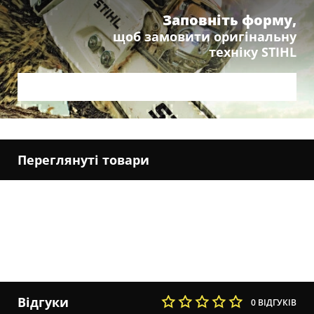
Заповніть форму,
щоб замовити оригінальну
техніку STIHL
Переглянуті товари
Відгуки
0 ВІДГУКІВ