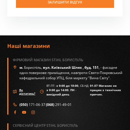
ЗАЛИШИТИ ВІДГУК
Наші магазини
ФІРМОВИЙ МАГАЗИН STIHL БОРИСПІЛЬ
м.
Бориспіль,
вул. Київський Шлях , буд. 151
, - фасадне
одно поверхове приміщення, навпроти Свято-Покровський
кафедральний собор УПЦ, біля маркету "Вина Світу".
ВТ-ПТ:
з 9:00 до 18:00,
СБ-НД
01.07 Магазин не
Як
з 9:00 до 14:00. ПН
-
працює з технічних
дістатись?
вихідний день
причин.
(050)
171-06-37
(068)
291-49-01
СЕРВІСНИЙ ЦЕНТР STIHL БОРИСПІЛЬ